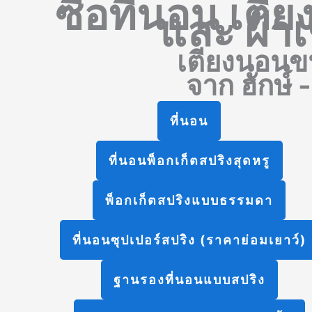
ซื้อที่นอน เตี
และ ผ้าเ
เตียงนอน
ข
จาก ฮักษ์ 
ที่นอน
ที่นอนพ็อกเก็ตสปริงสุดหรู
พ็อกเก็ตสปริงแบบธรรมดา
ที่นอนซุปเปอร์สปริง
(ราคาย่อมเยาว์)
ฐานรองที่นอนแบบสปริง