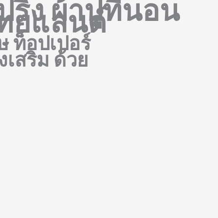
ริง ผ้าปูที่นอน
 ไทยแลนด์
ษ ท็อปเปอร์
งเสริม ด้วย