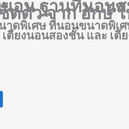
ยงนอน ฐานที่นอนสป
ช็ดตัว จาก ฮักษ์
นาดพิเศษ ที่นอนขนาดพิเศ
- เตียงนอนสองชั้น และ เตีย