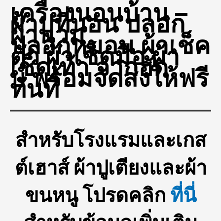
เครื่องนอนบ้าน –
ผ้าปูที่นอน ปลอก
ผ้านวม
ปลอกหมอน ผ้าเช็ค
ตัว ผ้าเช็ดมือ ผ้า
เช็ดเท้า จากฮัก
ษ์
พร้อมจัดส่งให้ฟรี
ทันที
สำหรับโรงแรมและเกส
ต์เฮาส์ ผ้าปูเตียงและผ้า
ขนหนู โปรดคลิก
ที่นี่